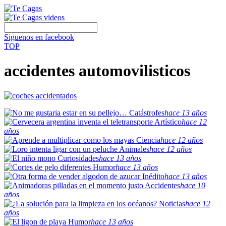
Siguenos en facebook
TOP
accidentes automovilisticos
Catástrofes
hace 13 años
Artístico
hace 12
años
Ciencia
hace 12 años
Animales
hace 12 años
Curiosidades
hace 13 años
Humor
hace 13 años
Inédito
hace 13 años
Accidentes
hace 10
años
Noticias
hace 12
años
Humor
hace 13 años