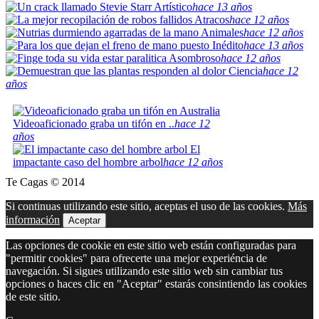
Artístico
hace 13 años
Atracos
hace 12 años
Animales
hace 12 años
Inédito
hace 13 años
Asombroso
hace 12 años
Ciencia
hace 12
años
Videoaficionado graba un tifón en ..
hace 12
años
El
impactante caso del hombre arbol
hace 12 años
Te Cagas © 2014
Si continuas utilizando este sitio, aceptas el uso de las cookies.
Más
información
Aceptar
Las opciones de cookie en este sitio web están configuradas para
"permitir cookies" para ofrecerte una mejor experiéncia de
navegación. Si sigues utilizando este sitio web sin cambiar tus
opciones o haces clic en "Aceptar" estarás consintiendo las cookies
de este sitio.