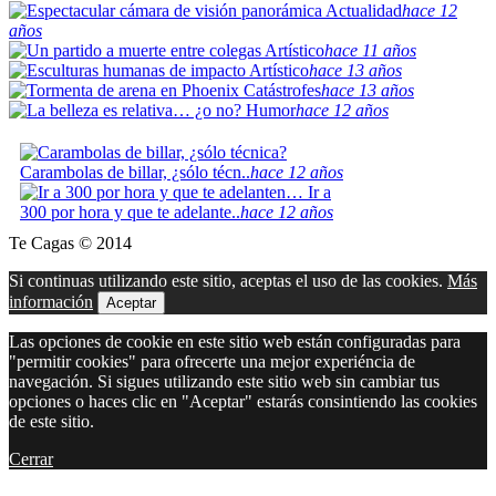
Actualidad
hace 12
años
Artístico
hace 11 años
Artístico
hace 13 años
Catástrofes
hace 13 años
Humor
hace 12 años
Carambolas de billar, ¿sólo técn..
hace 12 años
Ir a
300 por hora y que te adelante..
hace 12 años
Te Cagas © 2014
Si continuas utilizando este sitio, aceptas el uso de las cookies.
Más
información
Aceptar
Las opciones de cookie en este sitio web están configuradas para
"permitir cookies" para ofrecerte una mejor experiéncia de
navegación. Si sigues utilizando este sitio web sin cambiar tus
opciones o haces clic en "Aceptar" estarás consintiendo las cookies
de este sitio.
Cerrar