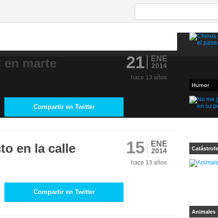
21
ENE
n en marte
2014
hace 13 años
Humor
Compartir en Twitter
15
ENE
o en la calle
Catástrof
2014
hace 13 años
Compartir en Twitter
Animales