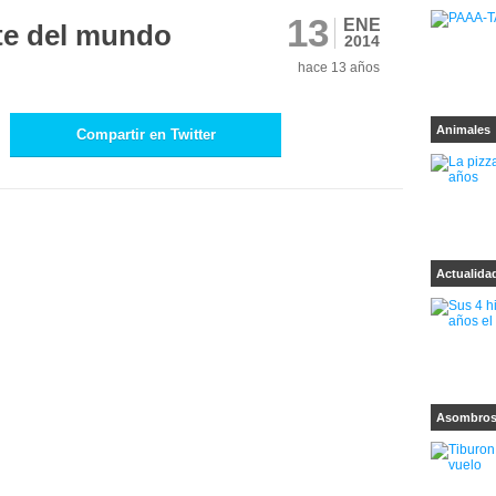
13
ENE
te del mundo
2014
hace 13 años
Animales
Compartir en Twitter
Actualida
Asombro