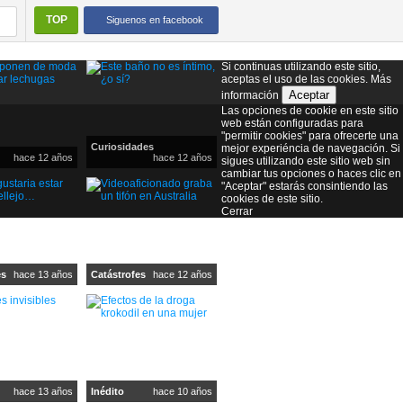
TOP
Siguenos en facebook
Si continuas utilizando este sitio,
aceptas el uso de las cookies.
Más
Aceptar
información
Las opciones de cookie en este sitio
web están configuradas para
"permitir cookies" para ofrecerte una
Curiosidades
mejor experiéncia de navegación. Si
hace 12 años
hace 12 años
sigues utilizando este sitio web sin
cambiar tus opciones o haces clic en
"Aceptar" estarás consintiendo las
cookies de este sitio.
Cerrar
es
hace 13 años
Catástrofes
hace 12 años
hace 13 años
Inédito
hace 10 años