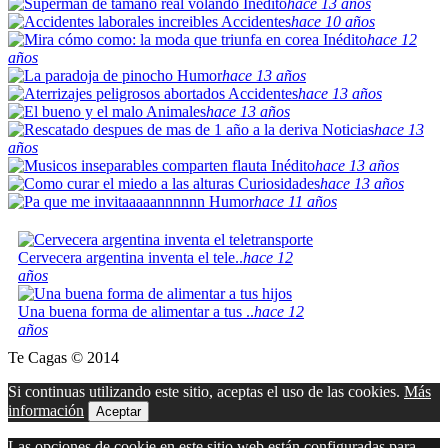
Inédito
hace 13 años
Accidentes
hace 10 años
Inédito
hace 12
años
Humor
hace 13 años
Accidentes
hace 13 años
Animales
hace 13 años
Noticias
hace 13
años
Inédito
hace 13 años
Curiosidades
hace 13 años
Humor
hace 11 años
Cervecera argentina inventa el tele..
hace 12
años
Una buena forma de alimentar a tus ..
hace 12
años
Te Cagas © 2014
Si continuas utilizando este sitio, aceptas el uso de las cookies.
Más
información
Aceptar
Las opciones de cookie en este sitio web están configuradas para