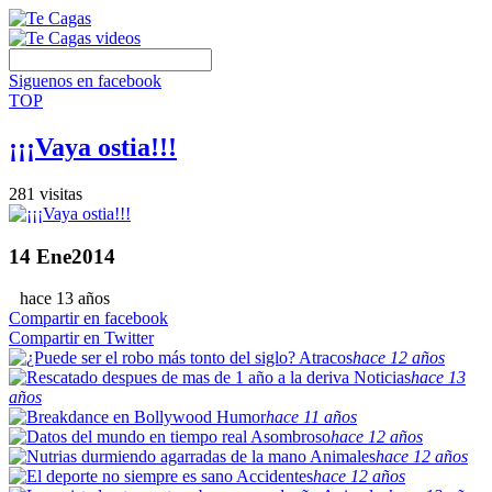
Siguenos en facebook
TOP
¡¡¡Vaya ostia!!!
281 visitas
14
Ene
2014
hace 13 años
Compartir en facebook
Compartir en Twitter
Atracos
hace 12 años
Noticias
hace 13
años
Humor
hace 11 años
Asombroso
hace 12 años
Animales
hace 12 años
Accidentes
hace 12 años