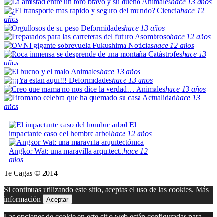
Animales
hace 13 años
Ciencia
hace 12
años
Deformidades
hace 13 años
Asombroso
hace 12 años
Noticias
hace 12 años
Catástrofes
hace 13
años
Animales
hace 13 años
Deformidades
hace 13 años
Animales
hace 13 años
Actualidad
hace 13
años
El
impactante caso del hombre arbol
hace 12 años
Angkor Wat: una maravilla arquitect..
hace 12
años
Te Cagas © 2014
Si continuas utilizando este sitio, aceptas el uso de las cookies.
Más
información
Aceptar
Las opciones de cookie en este sitio web están configuradas para