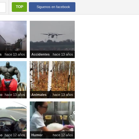
TOP
Siguenos en facebook
s
hace 13 años
Accidentes
hace 13 años
so
hace 13 años
Animales
hace 13 años
so
hace 12 años
Humor
hace 12 años