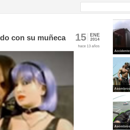
15
ENE
endo con su muñeca
2014
hace 13 años
Accidente
Asombro
Asombro