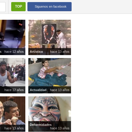
TOP
Siguenos en facebook
s
hace 12 años
Artístico
hace 13 años
hace 12 años
Actualidad
hace 13 años
Deformidades
hace 13 años
hace 13 años