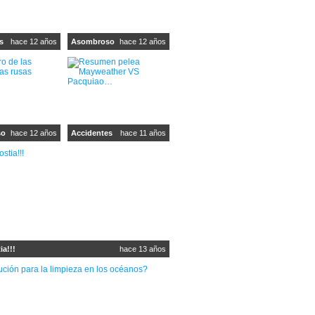
s
hace 12 años
Asombroso
hace 12 años
so
hace 12 años
Accidentes
hace 11 años
ia!!!
hace 13 años