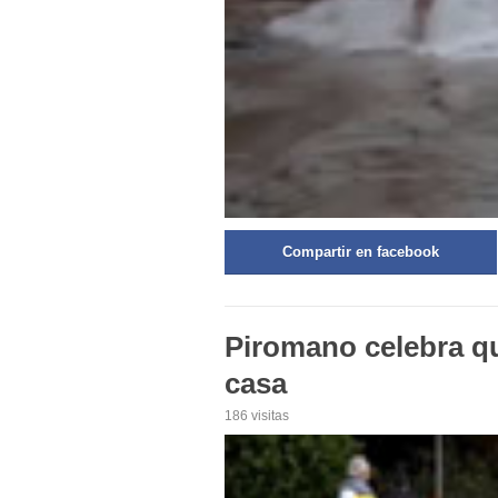
Compartir en facebook
Piromano celebra q
casa
186 visitas