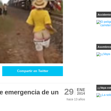
Accidente
Asombro
Compartir en Twitter
¡¡¡Vaya ost
29
ENE
de emergencia de un
2014
hace 13 años