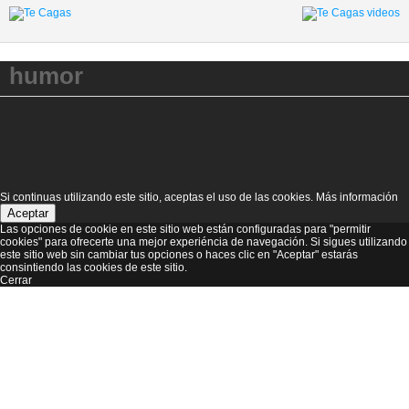
humor
Si continuas utilizando este sitio, aceptas el uso de las cookies.
Más información
Aceptar
Las opciones de cookie en este sitio web están configuradas para "permitir
cookies" para ofrecerte una mejor experiéncia de navegación. Si sigues utilizando
este sitio web sin cambiar tus opciones o haces clic en "Aceptar" estarás
consintiendo las cookies de este sitio.
Cerrar