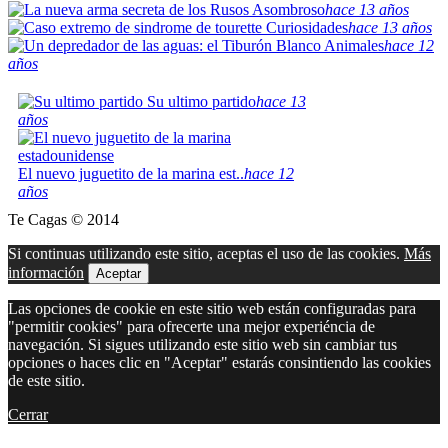
Asombroso
hace 13 años
Curiosidades
hace 13 años
Animales
hace 12
años
Su ultimo partido
hace 13
años
El nuevo juguetito de la marina est..
hace 12
años
Te Cagas © 2014
Si continuas utilizando este sitio, aceptas el uso de las cookies.
Más
información
Aceptar
Las opciones de cookie en este sitio web están configuradas para
"permitir cookies" para ofrecerte una mejor experiéncia de
navegación. Si sigues utilizando este sitio web sin cambiar tus
opciones o haces clic en "Aceptar" estarás consintiendo las cookies
de este sitio.
Cerrar