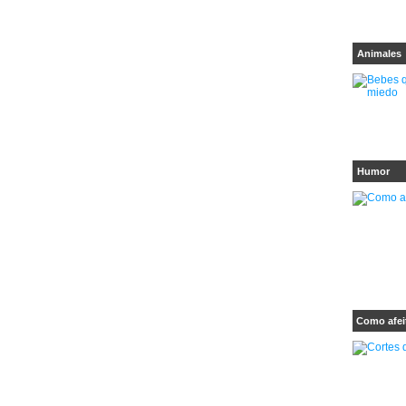
Animales
Humor
Como afei