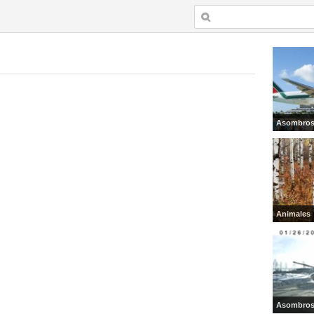
Asombro
Animales
Asombro