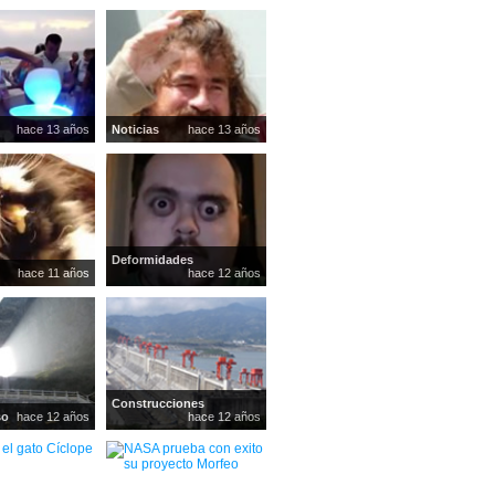
hace 13 años
Noticias
hace 13 años
Deformidades
hace 11 años
hace 12 años
Construcciones
so
hace 12 años
hace 12 años