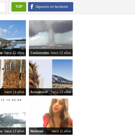
TOP
Siguenos en facebook
so
hace 12 años
Catástrofes
hace 12 años
hace 13 años
Actualidad
hace 13 años
so
hace 12 años
Noticias
hace 11 años