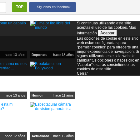
TOP
Siguenos en facebook
Si continuas utilizando este sitio,
aceptas el uso de las cookies.
Más
Aceptar
información
Las opciones de cookie en este sitio
web están configuradas para
"permitir cookies" para ofrecerte una
mejor experiéncia de navegación. Si
hace 13 años
Deportes
hace 13 años
sigues utilizando este sitio web sin
cambiar tus opciones o haces clic en
"Aceptar" estarás consintiendo las
cookies de este sitio.
Cerrar
hace 13 años
Humor
hace 11 años
hace 12 años
Actualidad
hace 12 años