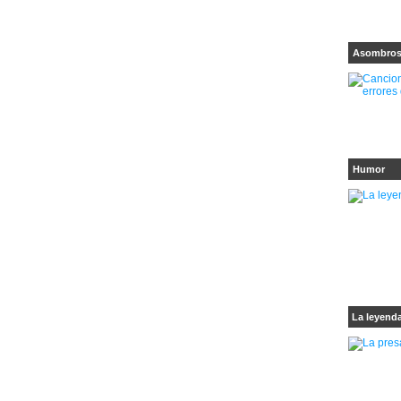
Asombro
Humor
La leyenda