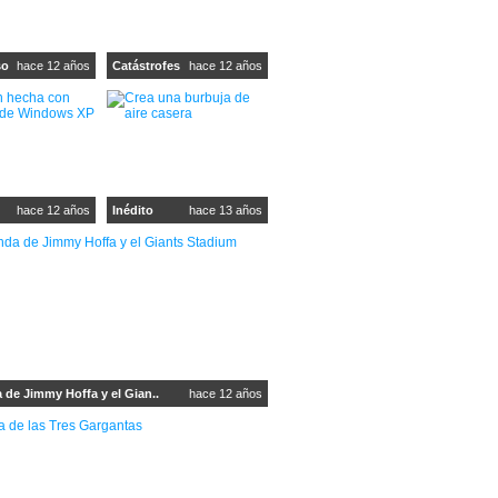
so
hace 12 años
Catástrofes
hace 12 años
hace 12 años
Inédito
hace 13 años
 de Jimmy Hoffa y el Gian..
hace 12 años