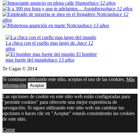
Humor
hace 12 años
Asombroso
hace 12 años
Noticias
hace 12
años
Noticias
hace 13 años
La chica con el cuello mas largo de..
hace 12
años
El hombre
mas fuerte del mundo
hace 13 años
Te Cagas © 2014
Si continuas utilizando este sitio, aceptas el uso de las cookies.
Más
información
Aceptar
Las opciones de cookie en este sitio web están configuradas para
"permitir cookies" para ofrecerte una mejor experiéncia de
navegación. Si sigues utilizando este sitio web sin cambiar tus
opciones o haces clic en "Aceptar" estarás consintiendo las cookies
de este sitio.
Cerrar