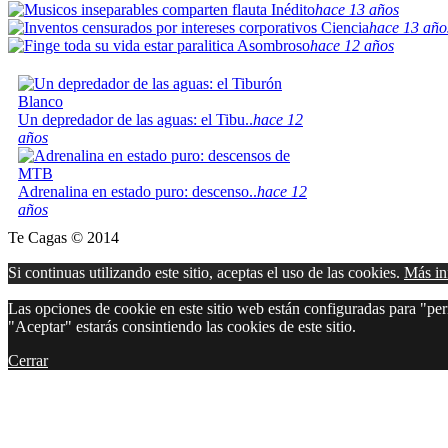
Inédito
hace 13 años
Ciencia
hace 13 año
Asombroso
hace 12 años
Un depredador de las aguas: el Tibu..
hace 12
años
Adrenalina en estado puro: descenso..
hace 12
años
Te Cagas © 2014
Si continuas utilizando este sitio, aceptas el uso de las cookies.
Más in
Las opciones de cookie en este sitio web están configuradas para "perm
"Aceptar" estarás consintiendo las cookies de este sitio.
Cerrar