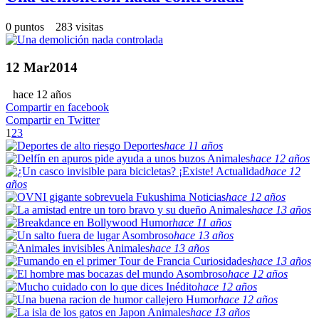
0 puntos 283 visitas
12
Mar
2014
hace 12 años
Compartir en facebook
Compartir en Twitter
1
2
3
Deportes
hace 11 años
Animales
hace 12 años
Actualidad
hace 12
años
Noticias
hace 12 años
Animales
hace 13 años
Humor
hace 11 años
Asombroso
hace 13 años
Animales
hace 13 años
Curiosidades
hace 13 años
Asombroso
hace 12 años
Inédito
hace 12 años
Humor
hace 12 años
Animales
hace 13 años